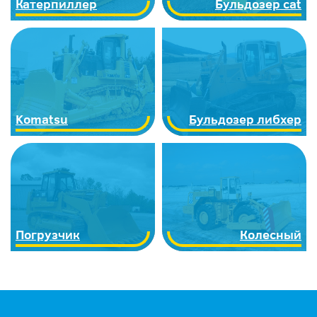
Катерпиллер
Бульдозер cat
Komatsu
Бульдозер либхер
Погрузчик
Колесный