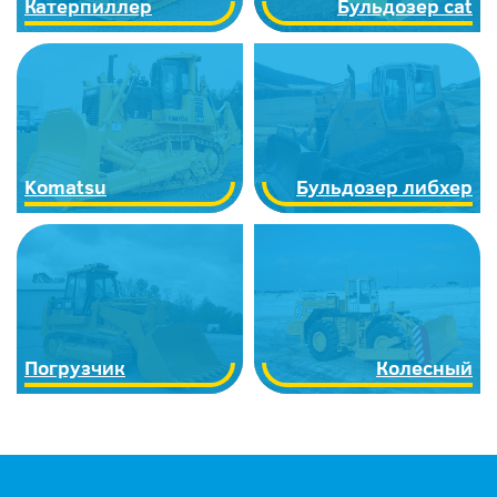
Катерпиллер
Бульдозер cat
Komatsu
Бульдозер либхер
Погрузчик
Колесный